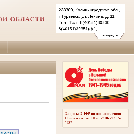
238300, Калининградская обл.,
г. Гурьевск, ул. Ленина, д. 11
ОЙ ОБЛАСТИ
Тел.: Тел.: 8(40151)39330,
8(40151)39351(ф.),
8(40151)39332
развернуть
gurievsky.kln@sudrf.ru
Запросы ОПФР по постановлению
Правительства РФ от 28.06.2021 №
1037
 ЛИСТЫ